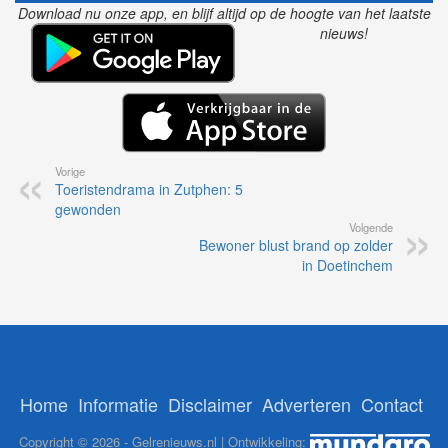
Download nu onze app, en blijf altijd op de hoogte van het laatste
nieuws!
Vorige
Toeristendrama in Zutphen: 5
gewonden
Volgende
Bewoner blust brand op zolder
in Doetinchem
Home
Informatie
Disclaimer
Adverteren
Contact
Copyright © 2026 - Gelrenieuws.nl | Ontwikkeling: