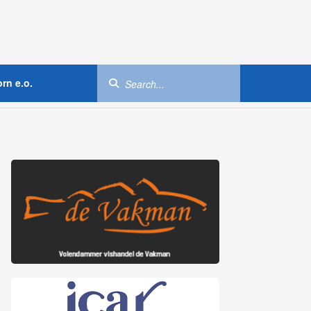
rn e.o.