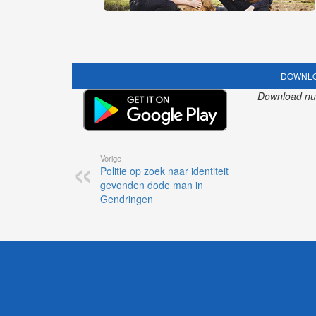
DOWNLO
Download nu o
Vorige
Politie op zoek naar identiteit
gevonden dode man in
Gendringen