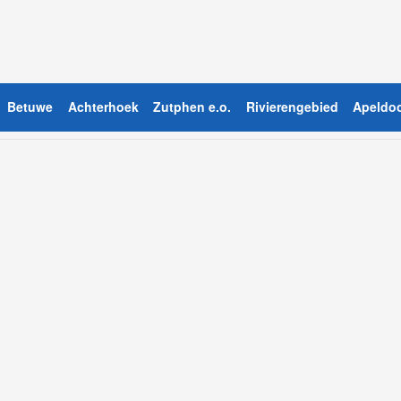
Betuwe
Achterhoek
Zutphen e.o.
Rivierengebied
Apeldoo