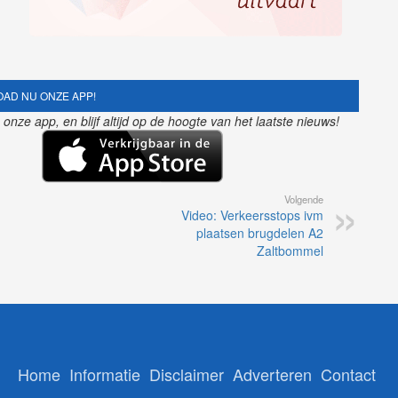
AD NU ONZE APP!
nze app, en blijf altijd op de hoogte van het laatste nieuws!
Volgende
Video: Verkeersstops ivm
plaatsen brugdelen A2
Zaltbommel
Home
Informatie
Disclaimer
Adverteren
Contact