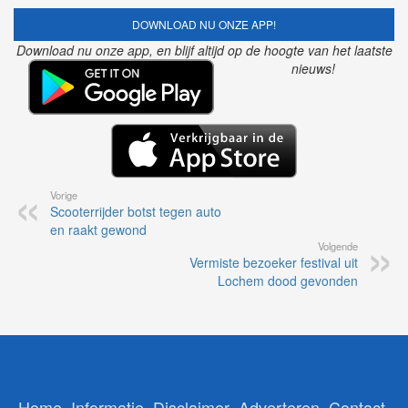
DOWNLOAD NU ONZE APP!
Download nu onze app, en blijf altijd op de hoogte van het laatste
nieuws!
Vorige
Scooterrijder botst tegen auto
en raakt gewond
Volgende
Vermiste bezoeker festival uit
Lochem dood gevonden
Home
Informatie
Disclaimer
Adverteren
Contact