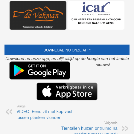
DOWNLOAD NU ONZE APP!
Download nu onze app, en blijf altijd op de hoogte van het laatste
nieuws!
Vorige
VIDEO: Eend zit met kop vast
tussen planken vlonder
Volgende
Tientallen huizen ontruimd na
vondst zwaar vuurwerk