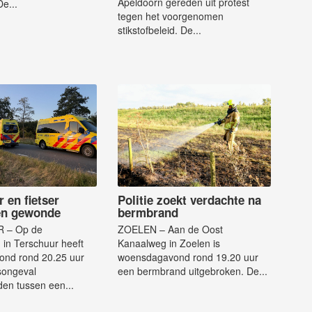
Apeldoorn gereden uit protest
De...
tegen het voorgenomen
stikstofbeleid. De...
 en fietser
Politie zoekt verdachte na
én gewonde
bermbrand
 – Op de
ZOELEN – Aan de Oost
in Terschuur heeft
Kanaalweg in Zoelen is
nd rond 20.25 uur
woensdagavond rond 19.20 uur
songeval
een bermbrand uitgebroken. De...
en tussen een...