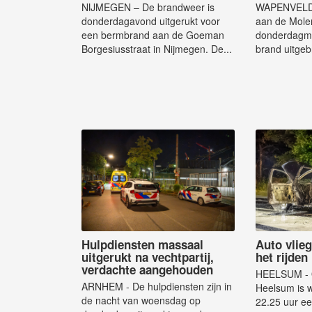
NIJMEGEN – De brandweer is
WAPENVELD 
donderdagavond uitgerukt voor
aan de Mole
een bermbrand aan de Goeman
donderdagmi
Borgesiusstraat in Nijmegen. De...
brand uitgeb
Hulpdiensten massaal
Auto vlieg
uitgerukt na vechtpartij,
het rijden
verdachte aangehouden
HEELSUM - O
ARNHEM - De hulpdiensten zijn in
Heelsum is 
de nacht van woensdag op
22.25 uur ee