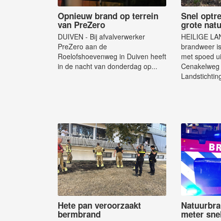
Opnieuw brand op terrein
Snel optr
van PreZero
grote nat
DUIVEN - Bij afvalverwerker
HEILIGE LA
PreZero aan de
brandweer i
Roelofshoevenweg in Duiven heeft
met spoed ui
in de nacht van donderdag op...
Cenakelweg i
Landstichtin
Hete pan veroorzaakt
Natuurbra
bermbrand
meter sne