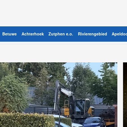
Betuwe
Achterhoek
Zutphen e.o.
Rivierengebied
Apeldoo