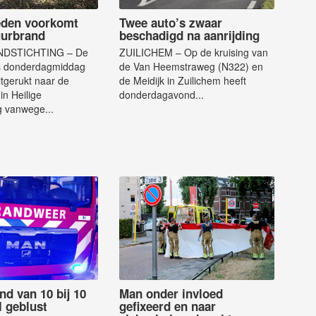
eden voorkomt
Twee auto’s zwaar
uurbrand
beschadigd na aanrijding
NDSTICHTING – De
ZUILICHEM – Op de kruising van
s donderdagmiddag
de Van Heemstraweg (N322) en
tgerukt naar de
de Meidijk in Zuilichem heeft
n Heilige
donderdagavond...
g vanwege...
nd van 10 bij 10
Man onder invloed
l geblust
gefixeerd en naar