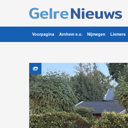
Voorpagina
Arnhem e.o.
Nijmegen
Liemers