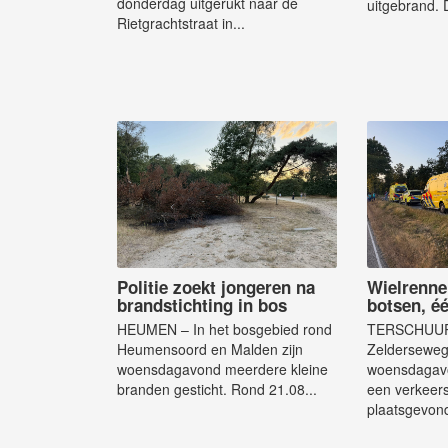
donderdag uitgerukt naar de
uitgebrand. 
Rietgrachtstraat in...
Politie zoekt jongeren na
Wielrenner
brandstichting in bos
botsen, é
HEUMEN – In het bosgebied rond
TERSCHUUR
Heumensoord en Malden zijn
Zelderseweg 
woensdagavond meerdere kleine
woensdagavo
branden gesticht. Rond 21.08...
een verkeer
plaatsgevond