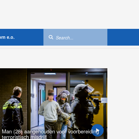
rn e.o.
Man (28) aangehouden voor voorbereiding
terroristisch misdrijf