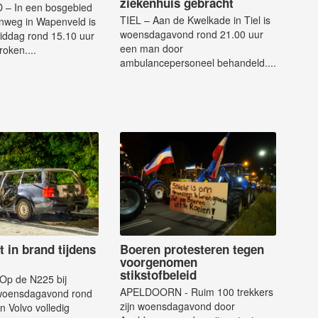
ziekenhuis gebracht
– In een bosgebied
TIEL – Aan de Kwelkade in Tiel is
nweg in Wapenveld is
woensdagavond rond 21.00 uur
ddag rond 15.10 uur
een man door
roken....
ambulancepersoneel behandeld....
t in brand tijdens
Boeren protesteren tegen
voorgenomen
stikstofbeleid
p de N225 bij
APELDOORN - Ruim 100 trekkers
woensdagavond rond
zijn woensdagavond door
n Volvo volledig