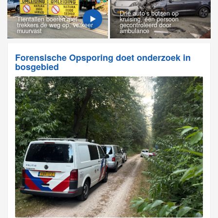
Drie auto’s botsen op
Tientallen boeren met
kruising, één persoon
trekkers de weg op, verkeer
gecontroleerd door
muurvast
ambulance
Forensische Opsporing doet onderzoek in
bosgebied