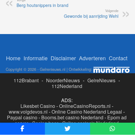
Berg houtsnippers in brand
Volgende
Gewonde bij aanrijding Wehl
Home
Informatie
Disclaimer
Adverteren
Contact
Copyright © 2026 - Gelrenieuws.nl | Ontwikkeling:
112Brabant
-
NoorderNieuws
-
GelreNieuws
-
112Nederland
ADS:
Likesbet Casino
-
OnlineCasinoReports.nl
-
www.volgdevos.nl
-
Online Casino Nederland Legaal
-
Paypal casino
-
Booms.bet casino Nederland
-
Epom ad
server
-
Casino boer
-
Online casino's Nederland