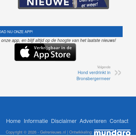
AD NU ONZE APP!
nze app, en blijf altijd op de hoogte van het laatste nieuws!
Volgende
Hond verdrinkt in
Bronsbergermeer
Home
Informatie
Disclaimer
Adverteren
Contact
Copyright © 2026 - Gelrenieuws.nl | Ontwikkeling: