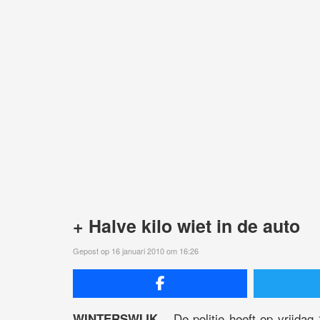
+ Halve kilo wiet in de auto
Gepost op 16 januari 2010 om 16:26
De politie heeft op vrijdag
WINTERSWIJK –