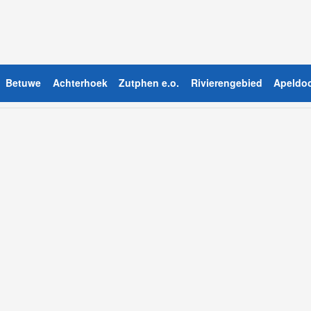
Betuwe
Achterhoek
Zutphen e.o.
Rivierengebied
Apeldoo