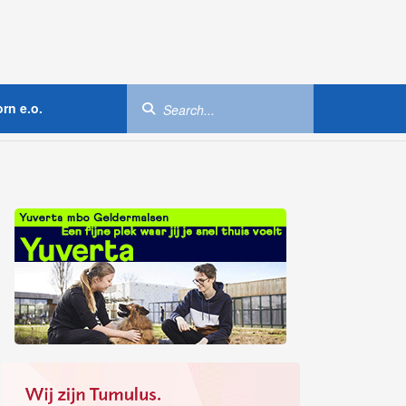
rn e.o.