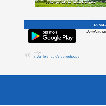
DOWNLO
Download nu o
Vorige
+ Vernieler auto’s aangehouden