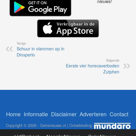
nieuws!
Vorige
Schuur in vlammen op in
Dinxperlo
Volgende
Eerste vier horecaverboden
Zutphen
Home
Informatie
Disclaimer
Adverteren
Contact
Copyright © 2026 - Gelrenieuws.nl | Ontwikkeling: