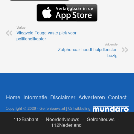
Vorige
Vliegveld Teuge vaste plek voor
politiehelikopter
Volgende
Zutphenaar houdt hulpdiensten
bezig
Home
Informatie
Disclaimer
Adverteren
Contact
Copyright © 2026 - Gelrenieuws.nl | Ontwikkeling:
112Brabant
-
NoorderNieuws
-
GelreNieuws
-
112Nederland