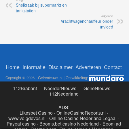
Snelkraak bij supermarkt en
tankstation
Volgende
Vrachtwagenchauffeur onder
invloed
Home
Informatie
Disclaimer
Adverteren
Contact
Copyright © 2026 - Gelrenieuws.nl | Ontwikkeling:
112Brabant
-
NoorderNieuws
-
GelreNieuws
-
112Nederland
ADS:
Likesbet Casino
-
OnlineCasinoReports.nl
-
www.volgdevos.nl
-
Online Casino Nederland Legaal
-
Paypal casino
-
Booms.bet casino Nederland
-
Epom ad