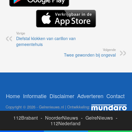
Vorige
Diefstal klokken van carillon van
gemeentehuis
Volgende
Twee gewonden bij ongeval
Home
Informatie
Disclaimer
Adverteren
Contact
Copyright © 2026 - Gelrenieuws.nl | Ontwikkeling:
112Brabant
-
NoorderNieuws
-
GelreNieuws
-
112Nederland