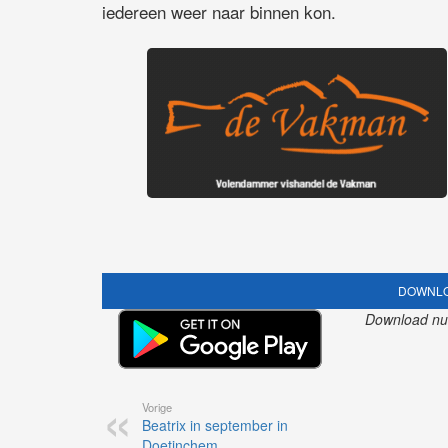
iedereen weer naar binnen kon.
DOWNLO
Download nu o
Vorige
Beatrix in september in
Doetinchem