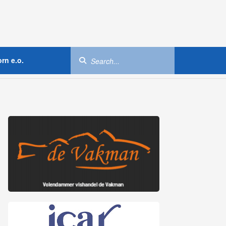
rn e.o.