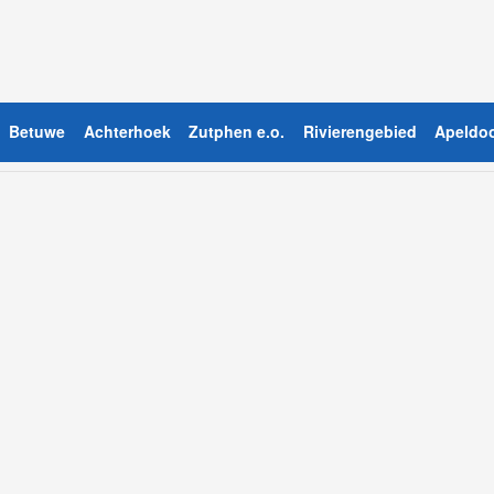
Betuwe
Achterhoek
Zutphen e.o.
Rivierengebied
Apeldoo