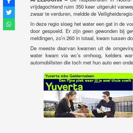
vrijdagochtend ruim 350 keer uitgerukt vanw
zwaar te verduren, meldde de Veiligheidsregi
In deze regio sloeg het water een gat in de v
door gespoeld. Er zijn geen gewonden bij gev
meldingen, zo’n 260 in totaal, kwam tussen d
De meeste daarvan kwamen uit de omgeving 
water kwam via wc’s omhoog, kelders ware
automobilisten die toch met hun auto een ond