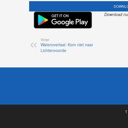
DOWNLO
Download nu o
Vorige
Wateroverlast: Kom niet naar
Lichtenvoorde
1