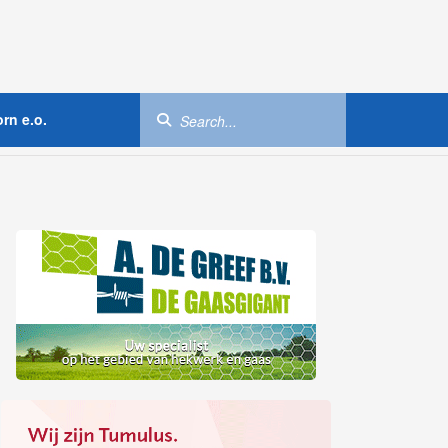
rn e.o.