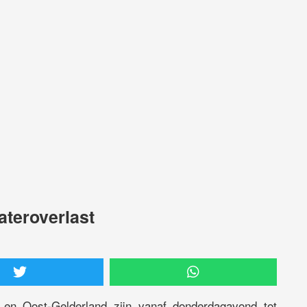
teroverlast
 en Oost-Gelderland zijn vanaf donderdagavond tot