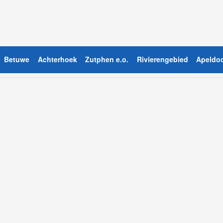
Betuwe
Achterhoek
Zutphen e.o.
Rivierengebied
Apeldoo