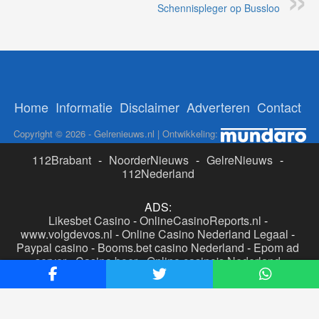
Schennispleger op Bussloo
Home
Informatie
Disclaimer
Adverteren
Contact
Copyright © 2026 - Gelrenieuws.nl | Ontwikkeling:
112Brabant
-
NoorderNieuws
-
GelreNieuws
-
112Nederland
ADS:
Likesbet Casino
-
OnlineCasinoReports.nl
-
www.volgdevos.nl
-
Online Casino Nederland Legaal
-
Paypal casino
-
Booms.bet casino Nederland
-
Epom ad
server
-
Casino boer
-
Online casino's Nederland