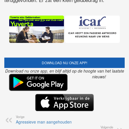
DOWNLOAD NU ONZE APP!
Download nu onze app, en blijf altijd op de hoogte van het laatste
nieuws!
Vorige
Agressieve man aangehouden
Volgende