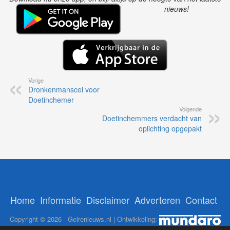
nieuws!
Vorige
Dronkenmanscel voor
Doetinchemer
Volgende
Doetinchemmers verdacht van
oplichting opgepakt
Home
Informatie
Disclaimer
Adverteren
Contact
Copyright © 2026 - Gelrenieuws.nl | Ontwikkeling: