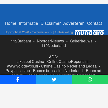
Home
Informatie
Disclaimer
Adverteren
Contact
Copyright © 2026 - Gelrenieuws.nl | Ontwikkeling:
112Brabant
-
NoorderNieuws
-
GelreNieuws
-
112Nederland
ADS:
Likesbet Casino
-
OnlineCasinoReports.nl
-
www.volgdevos.nl
-
Online Casino Nederland Legaal
-
Paypal casino
-
Booms.bet casino Nederland
-
Epom ad
server
-
Casino boer
-
Online casino's Nederland
WP2Social Auto Publish
Powered By :
XYZScripts.com