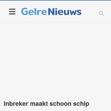
Inbreker maakt schoon schip