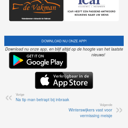
DOWNLOAD NU ONZE APP!
Download nu onze app, en blijf altijd op de hoogte van het laatste
nieuws!
Vorige
Na tip man betrapt bij inbraak
Volgende
Winterswijkers vast voor
vermissing meisje