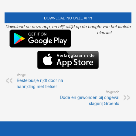
DOWNLOAD NU ONZE APP!
Download nu onze app, en blijf altijd op de hoogte van het laatste
nieuws!
Vorige
Bestelbusje rijdt door na
aanrijding met fietser
Volgende
Dode en gewonden bij ongeval
slagerij Groenlo