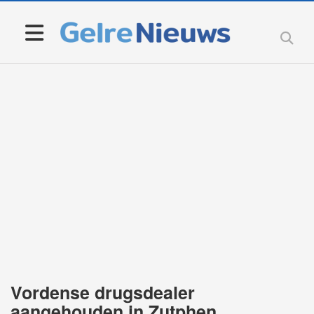
Vordense drugsdealer
aangehouden in Zutphen