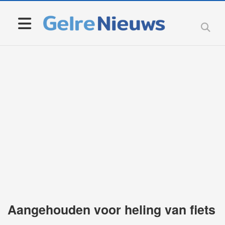
Aangehouden voor heling van fiets