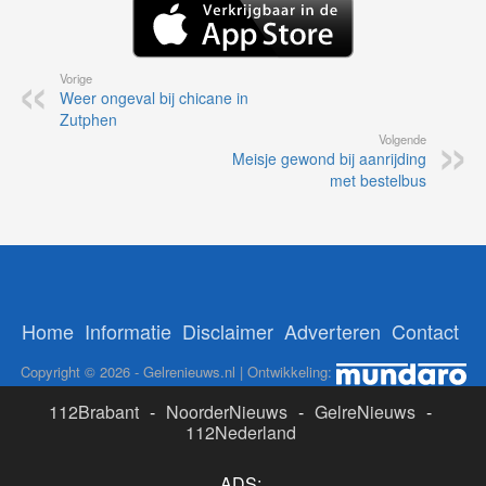
Vorige
Weer ongeval bij chicane in
Zutphen
Volgende
Meisje gewond bij aanrijding
met bestelbus
Home
Informatie
Disclaimer
Adverteren
Contact
Copyright © 2026 - Gelrenieuws.nl | Ontwikkeling:
112Brabant
-
NoorderNieuws
-
GelreNieuws
-
112Nederland
ADS: