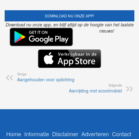
DOWNLOAD NU ONZE APP!
Download nu onze app, en blijf altijd op de hoogte van het laatste
nieuws!
Vorige
Aangehouden voor oplichting
Volgende
Aanrijding met scootmobiel
Home
Informatie
Disclaimer
Adverteren
Contact