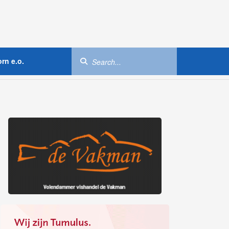
rn e.o.