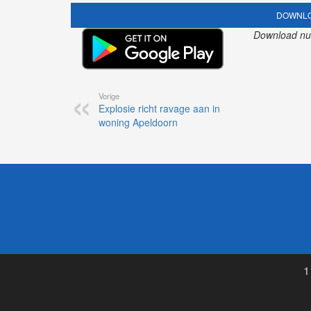
DOWNLO
Download nu o
Vorige
Explosie richt ravage aan in
woning Apeldoorn
1