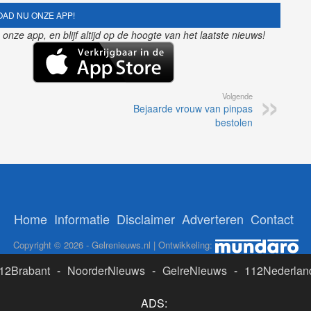
AD NU ONZE APP!
nze app, en blijf altijd op de hoogte van het laatste nieuws!
Volgende
Bejaarde vrouw van pinpas
bestolen
Home
Informatie
Disclaimer
Adverteren
Contact
Copyright © 2026 - Gelrenieuws.nl | Ontwikkeling:
12Brabant
-
NoorderNieuws
-
GelreNieuws
-
112Nederlan
ADS: