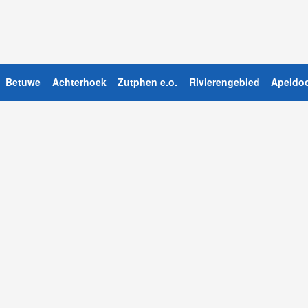
Betuwe
Achterhoek
Zutphen e.o.
Rivierengebied
Apeldoo