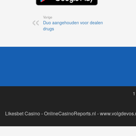
Vorige
Duo aangehouden voor dealen
drugs
1
Likesbet Casino
-
OnlineCasinoReports.nl
-
www.volgdevos.