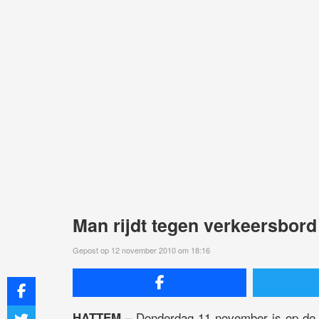
Man rijdt tegen verkeersbord
Gepost op 12 november 2010 om 18:16
– Donderdag 11 november is op de 
HATTEM