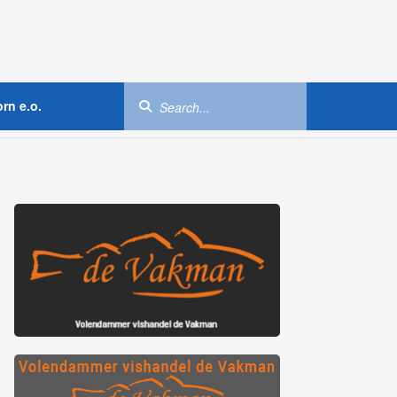
rn e.o.