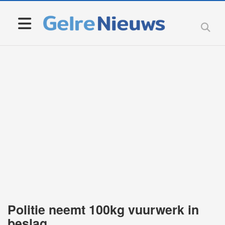
Politie neemt 100kg vuurwerk in
beslag