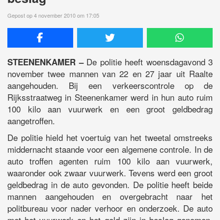
Gepost op 4 november 2010 om 17:05
De politie heeft woensdagavond 3
STEENENKAMER –
november twee mannen van 22 en 27 jaar uit Raalte
aangehouden. Bij een verkeerscontrole op de
Rijksstraatweg in Steenenkamer werd in hun auto ruim
100 kilo aan vuurwerk en een groot geldbedrag
aangetroffen.
De politie hield het voertuig van het tweetal omstreeks
middernacht staande voor een algemene controle. In de
auto troffen agenten ruim 100 kilo aan vuurwerk,
waaronder ook zwaar vuurwerk. Tevens werd een groot
geldbedrag in de auto gevonden. De politie heeft beide
mannen aangehouden en overgebracht naar het
politbureau voor nader verhoor en onderzoek. De auto
met het vuurwerk en het geld zijn in beslag genomen.