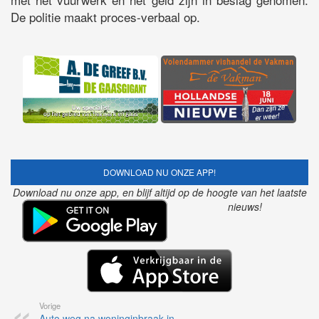
De politie maakt proces-verbaal op.
DOWNLOAD NU ONZE APP!
Download nu onze app, en blijf altijd op de hoogte van het laatste
nieuws!
Vorige
Auto weg na woninginbraak in