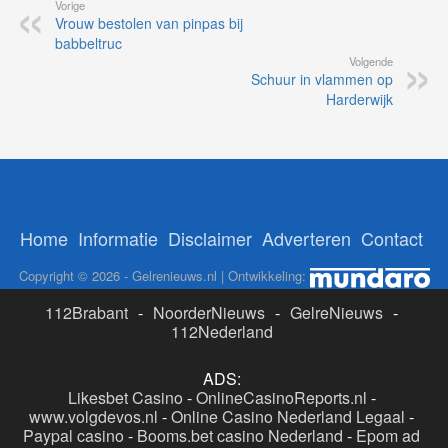
Vorige
Vrouw bestolen van pinpas bij
babbeltruc
Volgende
Schuur in vlammen op
Harderwijk
Home
Informatie
Disclaimer
Adverteren
Contact
Copyright © 2026 - Gelrenieuws.nl | Ontwikkeling:
112Brabant
-
NoorderNieuws
-
GelreNieuws
-
112Nederland
ADS:
Likesbet Casino
-
OnlineCasinoReports.nl
-
www.volgdevos.nl
-
Online Casino Nederland Legaal
-
Paypal casino
-
Booms.bet casino Nederland
-
Epom ad