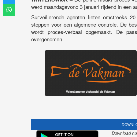
werd maandagavond 3 januari rijdend in een au
Surveillerende agenten lieten omstreeks 2
stoppen voor een algemene controle. De bes
wordt proces-verbaal opgemaakt. De pass
overgenomen.
DOWNLO
Download nu o