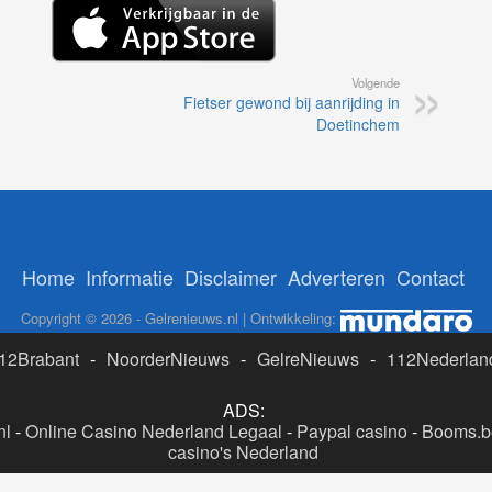
Volgende
Fietser gewond bij aanrijding in
Doetinchem
Home
Informatie
Disclaimer
Adverteren
Contact
Copyright © 2026 - Gelrenieuws.nl | Ontwikkeling:
12Brabant
-
NoorderNieuws
-
GelreNieuws
-
112Nederlan
ADS:
nl
-
Online Casino Nederland Legaal
-
Paypal casino
-
Booms.be
casino's Nederland