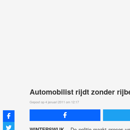
Automobilist rijdt zonder rijb
Gepost op 4 januari 2011 om 12:17
De politie maakt proces-ver
WINTERSWIJK –