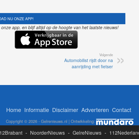
AD NU ONZE APP!
nze app, en blijf altijd op de hoogte van het laatste nieuws!
Volgende
Automobilist rijdt door na
aanrijding met fietser
Home
Informatie
Disclaimer
Adverteren
Contact
Copyright © 2026 - Gelrenieuws.nl | Ontwikkeling:
12Brabant
-
NoorderNieuws
-
GelreNieuws
-
112Nederlan