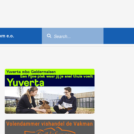
rn e.o.