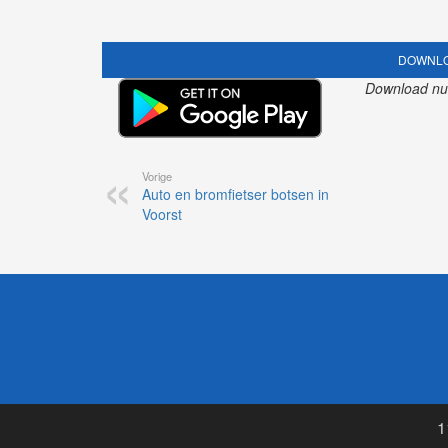
DOWNLO
Download nu o
Vorige
Auto en bromfietser botsen in
Voorst
1