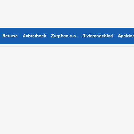
Betuwe
Achterhoek
Zutphen e.o.
Rivierengebied
Apeldoo