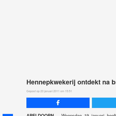
Hennepkwekerij ontdekt na 
Gepost op 20 januari 2011 om 15:51
Woensdag 19 januari heeft 
APELDOORN –