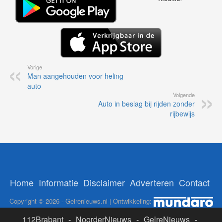
Vorige
Man aangehouden voor heling
auto
Volgende
Auto in beslag bij rijden zonder
rijbewijs
Home
Informatie
Disclaimer
Adverteren
Contact
Copyright © 2026 - Gelrenieuws.nl | Ontwikkeling:
112Brabant
-
NoorderNieuws
-
GelreNieuws
-