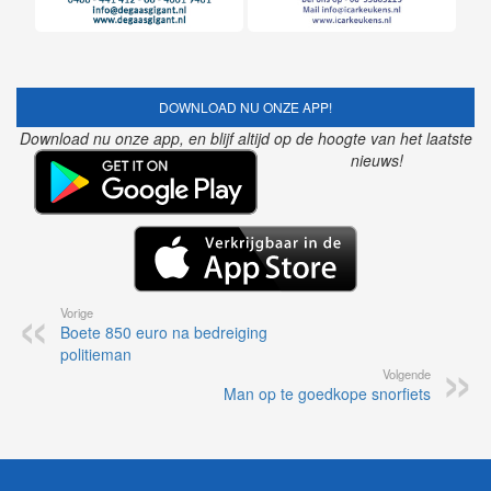
DOWNLOAD NU ONZE APP!
Download nu onze app, en blijf altijd op de hoogte van het laatste
nieuws!
Vorige
Boete 850 euro na bedreiging
politieman
Volgende
Man op te goedkope snorfiets