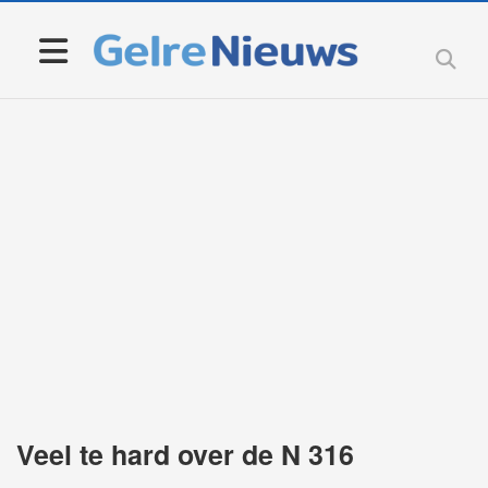
Veel te hard over de N 316