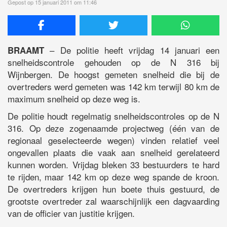
Gepost op 15 januari 2011 om 11:46
– De politie heeft vrijdag 14 januari een
BRAAMT
snelheidscontrole gehouden op de N 316 bij
Wijnbergen. De hoogst gemeten snelheid die bij de
overtreders werd gemeten was 142 km terwijl 80 km de
maximum snelheid op deze weg is.
De politie houdt regelmatig snelheidscontroles op de N
316. Op deze zogenaamde projectweg (één van de
regionaal geselecteerde wegen) vinden relatief veel
ongevallen plaats die vaak aan snelheid gerelateerd
kunnen worden. Vrijdag bleken 33 bestuurders te hard
te rijden, maar 142 km op deze weg spande de kroon.
De overtreders krijgen hun boete thuis gestuurd, de
grootste overtreder zal waarschijnlijk een dagvaarding
van de officier van justitie krijgen.