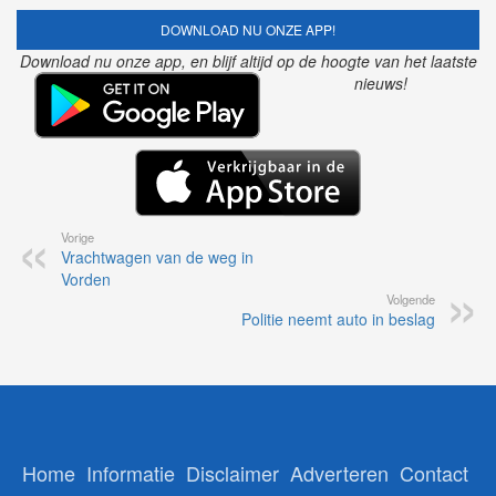
DOWNLOAD NU ONZE APP!
Download nu onze app, en blijf altijd op de hoogte van het laatste
nieuws!
Vorige
Vrachtwagen van de weg in
Vorden
Volgende
Politie neemt auto in beslag
Home
Informatie
Disclaimer
Adverteren
Contact