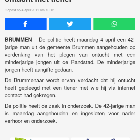
Gepost op 4 april 2011 om 16:12
– De politie heeft maandag 4 april een 42-
BRUMMEN
jarige man uit de gemeente Brummen aangehouden op
verdenking van het plegen van ontucht met een
minderjarige jongen uit de Randstad. De minderjarige
jongen heeft aangifte gedaan.
De Brummenaar wordt ervan verdacht dat hij ontucht
heeft gepleegd met een tiener met wie hij via internet
contact had gekregen.
De politie heeft de zaak in onderzoek. De 42-jarige man
is maandag aangehouden en ingesloten voor nader
verhoor en onderzoek.