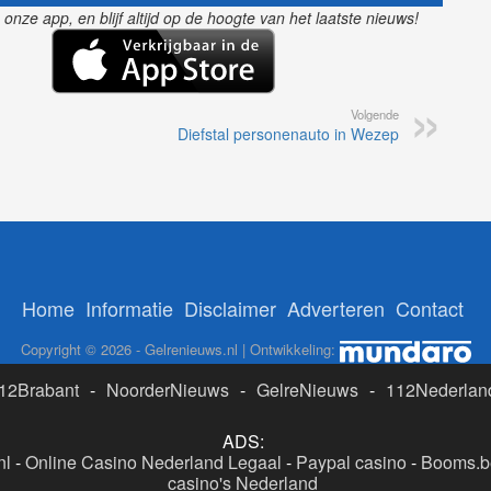
nze app, en blijf altijd op de hoogte van het laatste nieuws!
Volgende
Diefstal personenauto in Wezep
Home
Informatie
Disclaimer
Adverteren
Contact
Copyright © 2026 - Gelrenieuws.nl | Ontwikkeling:
12Brabant
-
NoorderNieuws
-
GelreNieuws
-
112Nederlan
ADS:
nl
-
Online Casino Nederland Legaal
-
Paypal casino
-
Booms.be
casino's Nederland