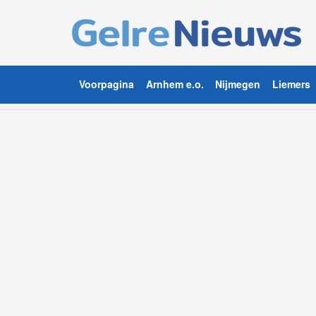
Voorpagina
Arnhem e.o.
Nijmegen
Liemers