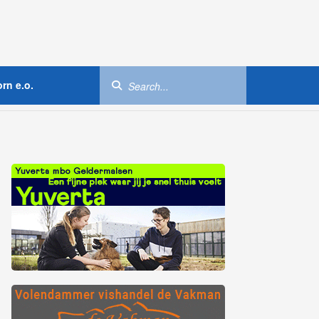
rn e.o.