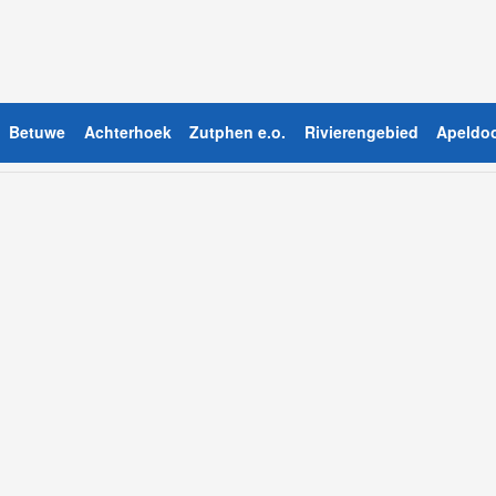
Betuwe
Achterhoek
Zutphen e.o.
Rivierengebied
Apeldoo