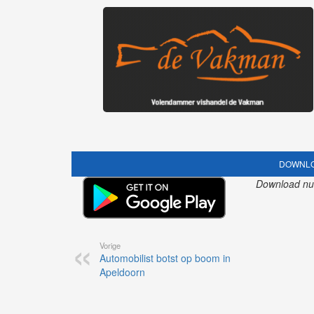
DOWNLO
Download nu o
Vorige
Automobilist botst op boom in
Apeldoorn