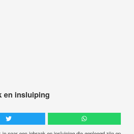
k en insluiping
 in naar een inbraak en insluiping die gepleegd zijn op