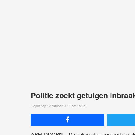
Politie zoekt getuigen inbraa
Gepost op 12 oktober 2011 om 15:05
De politie stelt een onderzoek
APELDOORN –