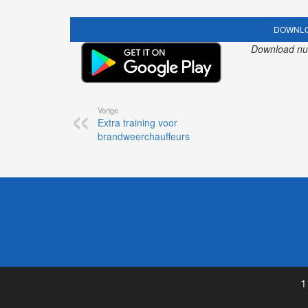
DOWNLO
Download nu o
Vorige
Extra training voor
brandweerchauffeurs
1