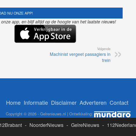
AD NU ONZE APP!
nze app, en blijf altijd op de hoogte van het laatste nieuws!
Volgende
Machinist vergeet passagiers in
trein
Home
Informatie
Disclaimer
Adverteren
Contact
Copyright © 2026 - Gelrenieuws.nl | Ontwikkeling:
12Brabant
-
NoorderNieuws
-
GelreNieuws
-
112Nederlan