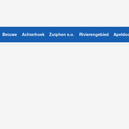
Betuwe
Achterhoek
Zutphen e.o.
Rivierengebied
Apeldoo