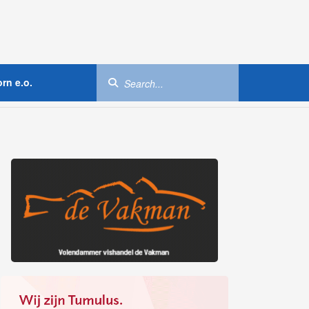
rn e.o.