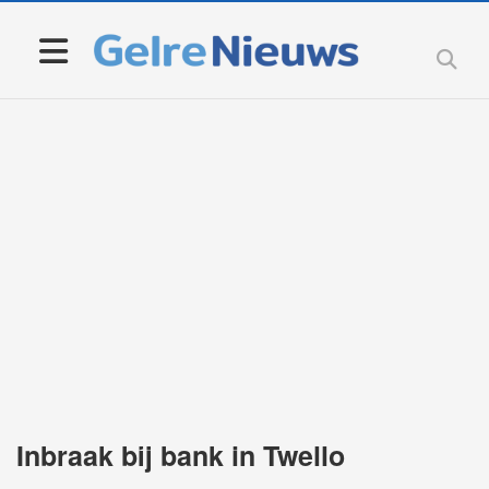
Inbraak bij bank in Twello