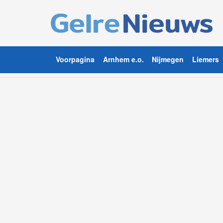
Voorpagina
Arnhem e.o.
Nijmegen
Liemers