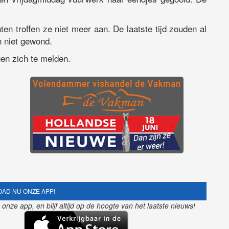
ten troffen ze niet meer aan. De laatste tijd zouden al
n niet gewond.
gen zich te melden.
AD NU ONZE APP!
nze app, en blijf altijd op de hoogte van het laatste nieuws!