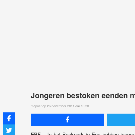
Jongeren bestoken eenden m
Gepost op 26 november 2011 om 13:20
– In het Beekpark in Epe hebben jonger
EPE