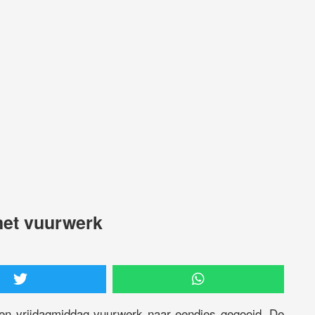
et vuurwerk
en vrijdagmiddag vuurwerk naar eendjes gegooid. De