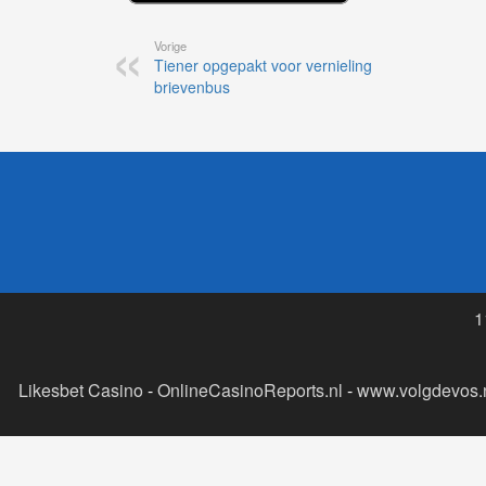
Vorige
Tiener opgepakt voor vernieling
brievenbus
1
Likesbet Casino
-
OnlineCasinoReports.nl
-
www.volgdevos.