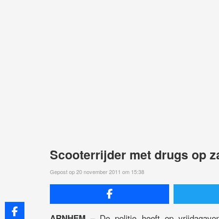
Scooterrijder met drugs op 
Gepost op 20 november 2011 om 15:38
– De politie heeft op vrijdagavo
ARNHEM