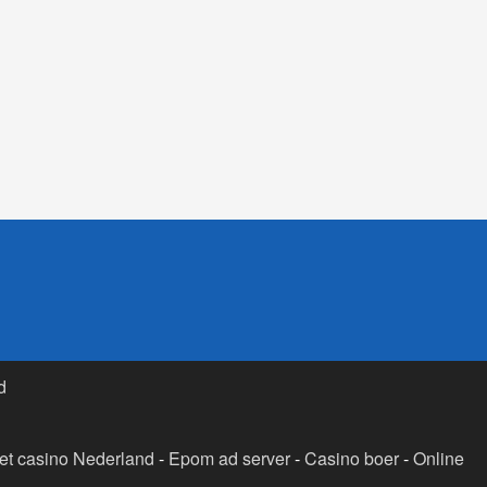
d
t casino Nederland
-
Epom ad server
-
Casino boer
-
Online