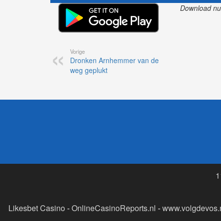
Download nu o
Vorige
Dronken Arnhemmer van de
weg geplukt
1
Likesbet Casino
-
OnlineCasinoReports.nl
-
www.volgdevos.