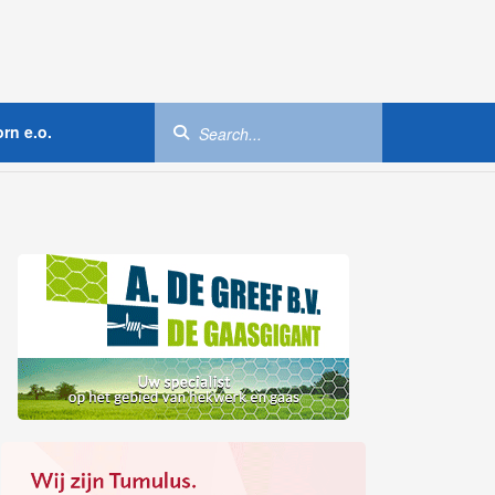
rn e.o.