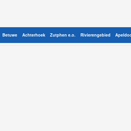
Betuwe
Achterhoek
Zutphen e.o.
Rivierengebied
Apeldoo