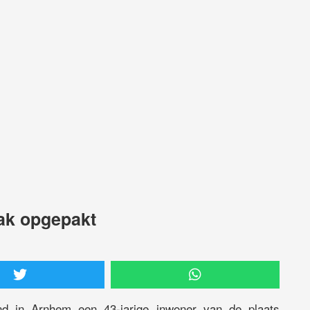
zak opgepakt
nd in Arnhem een 43-jarige inwoner van de plaats