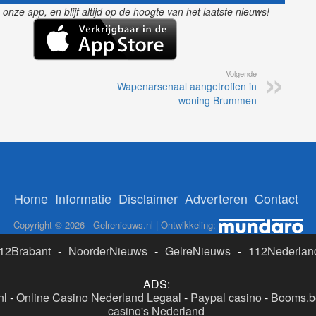
nze app, en blijf altijd op de hoogte van het laatste nieuws!
Volgende
Wapenarsenaal aangetroffen in
woning Brummen
Home
Informatie
Disclaimer
Adverteren
Contact
Copyright © 2026 - Gelrenieuws.nl | Ontwikkeling:
12Brabant
-
NoorderNieuws
-
GelreNieuws
-
112Nederlan
ADS:
nl
-
Online Casino Nederland Legaal
-
Paypal casino
-
Booms.be
casino's Nederland