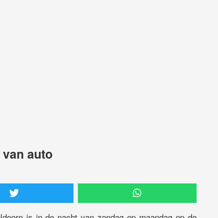
r van auto
eldoorn is in de nacht van zondag op maandag op de