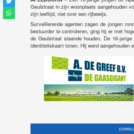
Geulstraat in zijn woonplaats aangehouden voo
zijn leeftijd, niet over een rijbewijs.
Surveillerende agenten zagen de jongen ron
bestuurder te controleren, ging hij er met h
de Geulstraat staande houden. De 16-jarige 
identiteitskaart tonen. Hij werd aangehouden 
DOWNLO