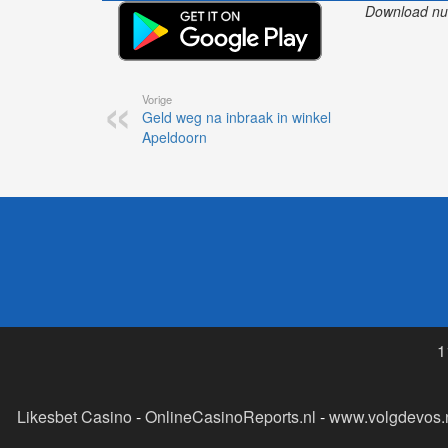
Download nu o
Vorige
Geld weg na inbraak in winkel
Apeldoorn
1
Likesbet Casino
-
OnlineCasinoReports.nl
-
www.volgdevos.