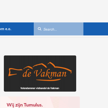
rn e.o.