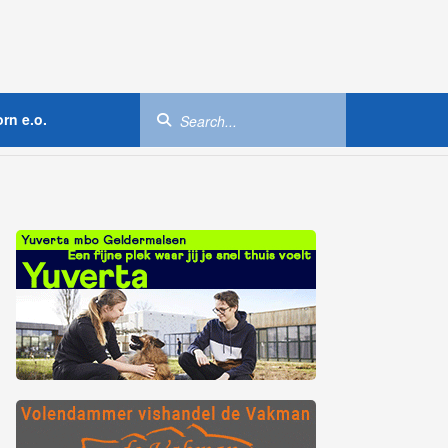
rn e.o.