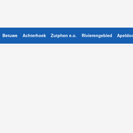
Betuwe
Achterhoek
Zutphen e.o.
Rivierengebied
Apeldoo