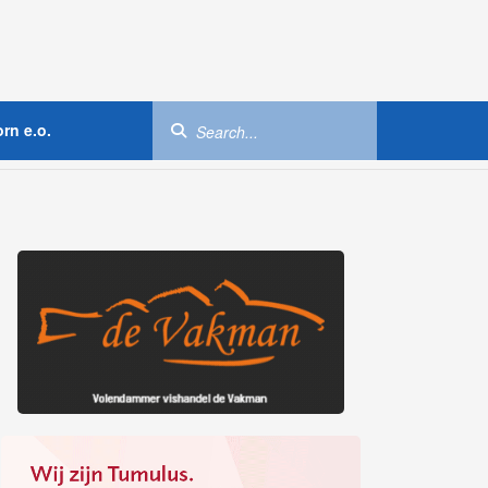
rn e.o.