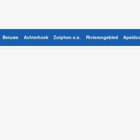
Betuwe
Achterhoek
Zutphen e.o.
Rivierengebied
Apeldoo