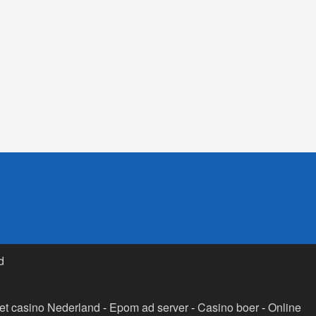
d
t casino Nederland
-
Epom ad server
-
Casino boer
-
Online