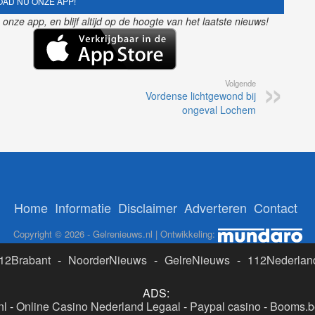
AD NU ONZE APP!
nze app, en blijf altijd op de hoogte van het laatste nieuws!
Volgende
Vordense lichtgewond bij
ongeval Lochem
Home
Informatie
Disclaimer
Adverteren
Contact
Copyright © 2026 - Gelrenieuws.nl | Ontwikkeling:
12Brabant
-
NoorderNieuws
-
GelreNieuws
-
112Nederlan
ADS:
nl
-
Online Casino Nederland Legaal
-
Paypal casino
-
Booms.be