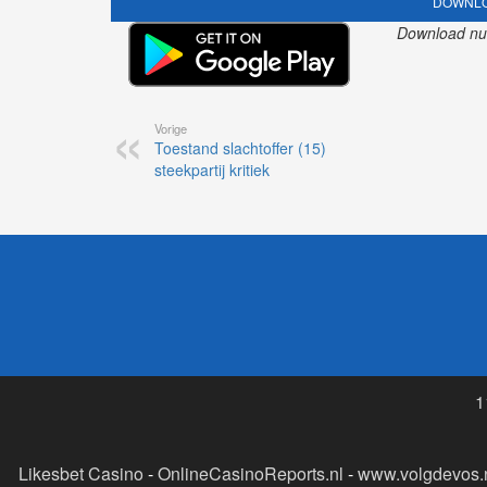
DOWNLO
Download nu o
Vorige
Toestand slachtoffer (15)
steekpartij kritiek
1
Likesbet Casino
-
OnlineCasinoReports.nl
-
www.volgdevos.