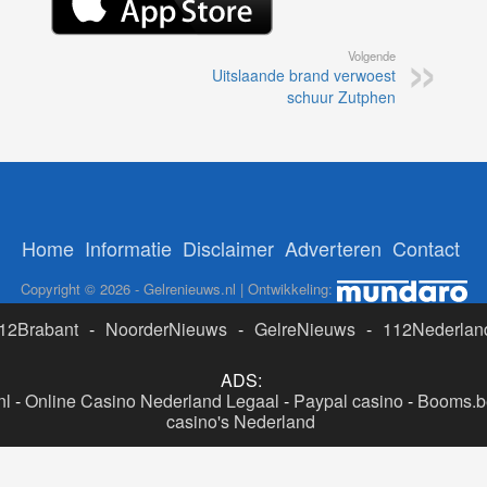
Volgende
Uitslaande brand verwoest
schuur Zutphen
Home
Informatie
Disclaimer
Adverteren
Contact
Copyright © 2026 - Gelrenieuws.nl | Ontwikkeling:
12Brabant
-
NoorderNieuws
-
GelreNieuws
-
112Nederlan
ADS:
nl
-
Online Casino Nederland Legaal
-
Paypal casino
-
Booms.be
casino's Nederland