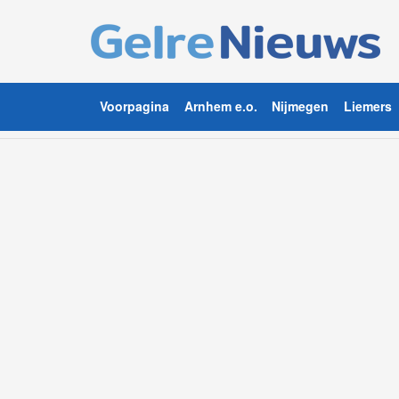
Voorpagina
Arnhem e.o.
Nijmegen
Liemers