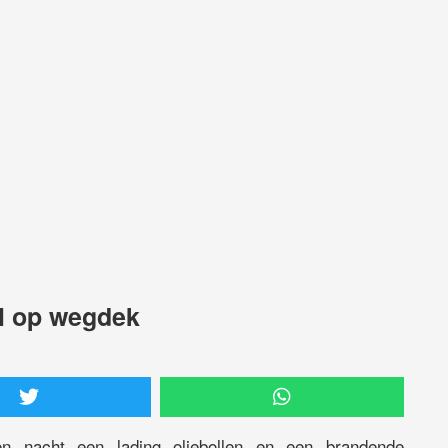
il op wegdek
 nacht een lading oliebollen en een brandende