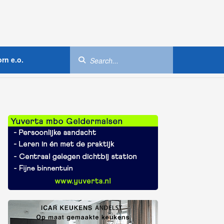
rn e.o.