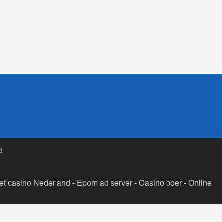
d
t casino Nederland
-
Epom ad server
-
Casino boer
-
Online