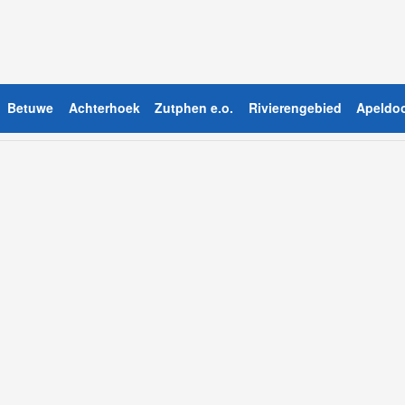
Betuwe
Achterhoek
Zutphen e.o.
Rivierengebied
Apeldoo