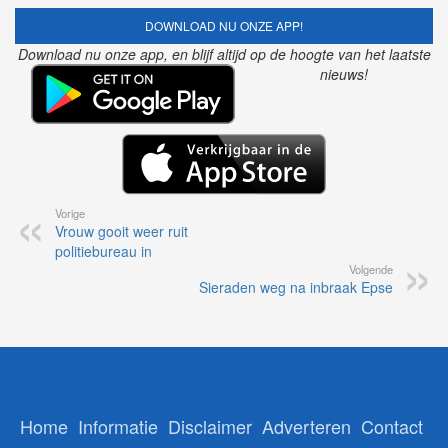
DOWNLOAD NU ONZE APP!
Download nu onze app, en blijf altijd op de hoogte van het laatste
nieuws!
Vorige
Vrouw gooit weer ruit
politiebureau in
Volgende
Sieraden weg na inbraak Epse
Home
Informatie
Disclaimer
Adverteren
Contact