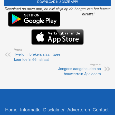
DOWNLOAD NU ONZE APP!
Download nu onze app, en blijf altijd op de hoogte van het laatste
nieuws!
Vorige
Twello: Inbrekers slaan twee
keer toe in één straat
Volgende
Jongens aangehouden op
bouwterrein Apeldoorn
Home
Informatie
Disclaimer
Adverteren
Contact