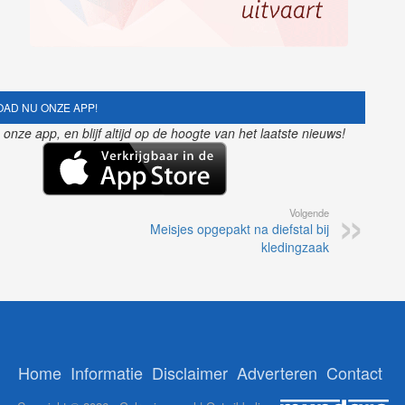
AD NU ONZE APP!
nze app, en blijf altijd op de hoogte van het laatste nieuws!
Volgende
Meisjes opgepakt na diefstal bij
kledingzaak
Home
Informatie
Disclaimer
Adverteren
Contact