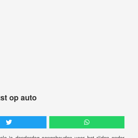
st op auto
elo is donderdag aangehouden voor het rijden onder