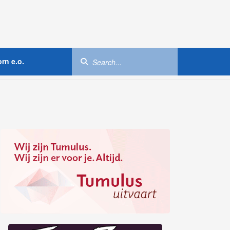
rn e.o.