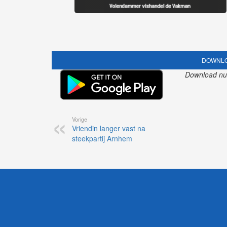
DOWNLO
Download nu o
Vorige
Vriendin langer vast na
steekpartij Arnhem