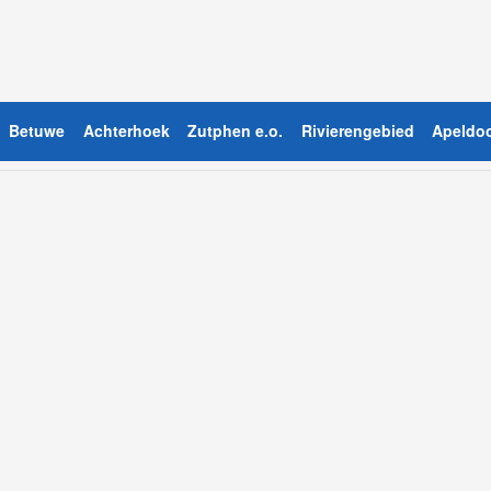
Betuwe
Achterhoek
Zutphen e.o.
Rivierengebied
Apeldoo