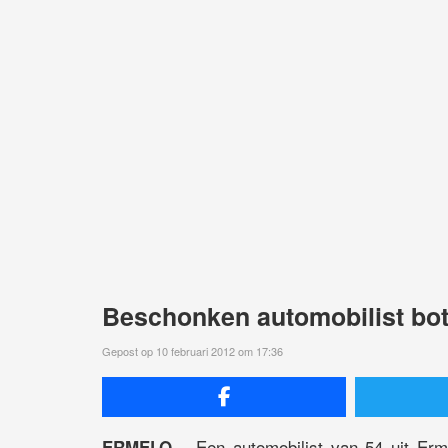
Beschonken automobilist bot
Gepost op 10 februari 2012 om 17:36
Een automobilist van 54 uit Erm
ERMELO –