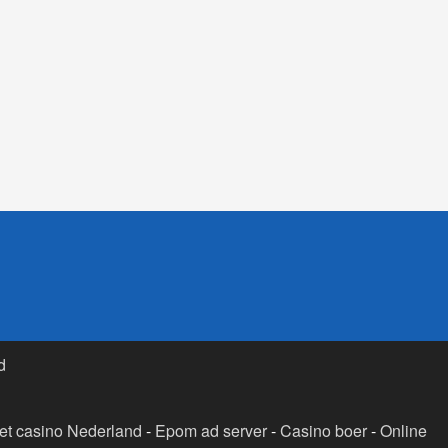
d
t casino Nederland
-
Epom ad server
-
Casino boer
-
Online