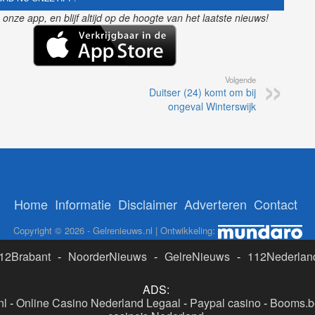
nze app, en blijf altijd op de hoogte van het laatste nieuws!
Volgende
Duitser (24) komt om bij
ongeval Winterswijk
Home
Informatie
Disclaimer
Adverteren
Contact
Copyright © 2026 - Gelrenieuws.nl | Ontwikkeling:
12Brabant
-
NoorderNieuws
-
GelreNieuws
-
112Nederlan
ADS:
nl
-
Online Casino Nederland Legaal
-
Paypal casino
-
Booms.be