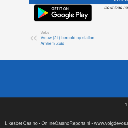
Download nu o
Vorige
Vrouw (21) beroofd op station
Arnhem-Zuid
1
Likesbet Casino
-
OnlineCasinoReports.nl
-
www.volgdevos.