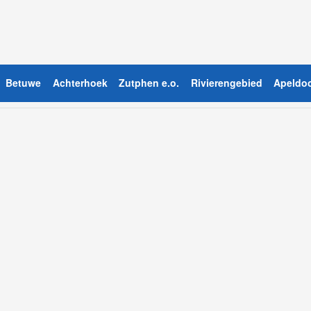
Betuwe
Achterhoek
Zutphen e.o.
Rivierengebied
Apeldoo