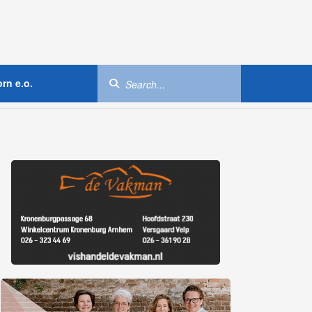
rn e.o.