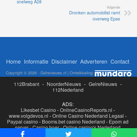
snelweg A28
Volgende
Dronken automobilist ramt
overweg Epse
Home
Informatie
Disclaimer
Adverteren
Contact
Copyright © 2026 - Gelrenieuws.nl | Ontwikkeling:
112Brabant
-
NoorderNieuws
-
GelreNieuws
-
112Nederland
ADS:
Likesbet Casino
-
OnlineCasinoReports.nl
-
www.volgdevos.nl
-
Online Casino Nederland Legaal
-
Paypal casino
-
Booms.bet casino Nederland
-
Epom ad
server
-
Casino boer
-
Online casino's Nederland