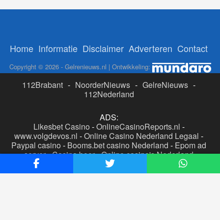
Home
Informatie
Disclaimer
Adverteren
Contact
Copyright © 2026 - Gelrenieuws.nl | Ontwikkeling:
112Brabant
-
NoorderNieuws
-
GelreNieuws
-
112Nederland
ADS:
Likesbet Casino
-
OnlineCasinoReports.nl
-
www.volgdevos.nl
-
Online Casino Nederland Legaal
-
Paypal casino
-
Booms.bet casino Nederland
-
Epom ad
server
-
Casino boer
-
Online casino's Nederland