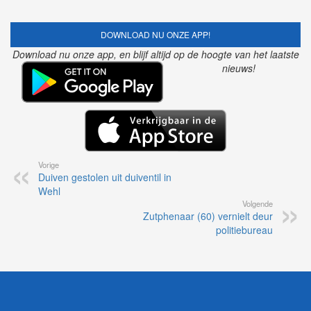
DOWNLOAD NU ONZE APP!
Download nu onze app, en blijf altijd op de hoogte van het laatste
nieuws!
Vorige
Duiven gestolen uit duiventil in
Wehl
Volgende
Zutphenaar (60) vernielt deur
politiebureau